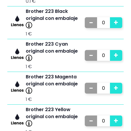
0.1 €
Brother 223 Black
original con embalaje
-
+
1 €
Brother 223 Cyan
original con embalaje
-
+
1 €
Brother 223 Magenta
original con embalaje
-
+
1 €
Brother 223 Yellow
original con embalaje
-
+