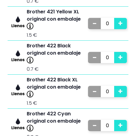
0.7 €
Brother 421 Yellow XL
original con embalaje
-
+
1.5 €
Brother 422 Black
original con embalaje
-
+
0.7 €
Brother 422 Black XL
original con embalaje
-
+
1.5 €
Brother 422 Cyan
original con embalaje
-
+