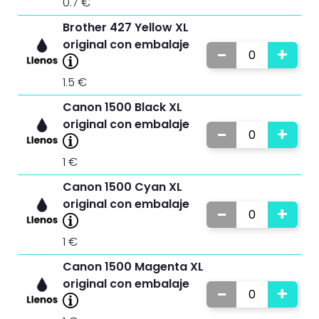
0.7 €
Brother 427 Yellow XL
original con embalaje
-
+
1.5 €
Canon 1500 Black XL
original con embalaje
-
+
1 €
Canon 1500 Cyan XL
original con embalaje
-
+
1 €
Canon 1500 Magenta XL
original con embalaje
-
+