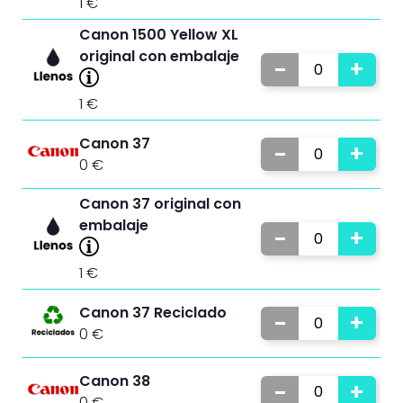
1 €
Canon 1500 Yellow XL
original con embalaje
-
+
1 €
Canon 37
-
+
0 €
Canon 37 original con
embalaje
-
+
1 €
Canon 37 Reciclado
-
+
0 €
Canon 38
-
+
0 €