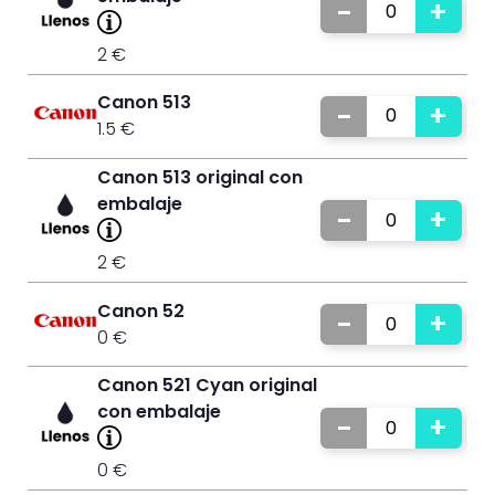
-
+
2 €
Canon 513
-
+
1.5 €
Canon 513 original con
embalaje
-
+
2 €
Canon 52
-
+
0 €
Canon 521 Cyan original
con embalaje
-
+
0 €