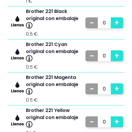
1 €
Brother 221 Black
original con embalaje
-
+
0.5 €
Brother 221 Cyan
original con embalaje
-
+
0.5 €
Brother 221 Magenta
original con embalaje
-
+
0.5 €
Brother 221 Yellow
original con embalaje
-
+