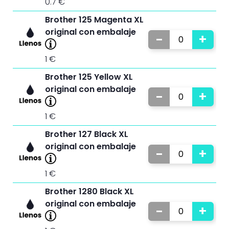
0.7 €
Brother 125 Magenta XL
original con embalaje
-
+
1 €
Brother 125 Yellow XL
original con embalaje
-
+
1 €
Brother 127 Black XL
original con embalaje
-
+
1 €
Brother 1280 Black XL
original con embalaje
-
+