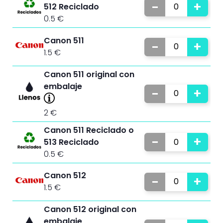
-
+
512 Reciclado
0.5 €
Canon 511
-
+
1.5 €
Canon 511 original con
embalaje
-
+
2 €
Canon 511 Reciclado o
-
+
513 Reciclado
0.5 €
Canon 512
-
+
1.5 €
Canon 512 original con
embalaje