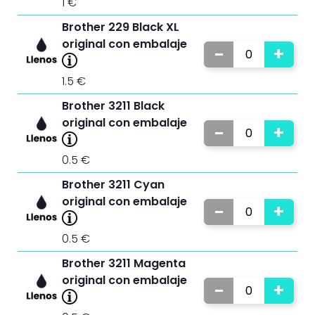
1 €
Brother 229 Black XL
original con embalaje
-
+
1.5 €
Brother 3211 Black
original con embalaje
-
+
0.5 €
Brother 3211 Cyan
original con embalaje
-
+
0.5 €
Brother 3211 Magenta
original con embalaje
-
+