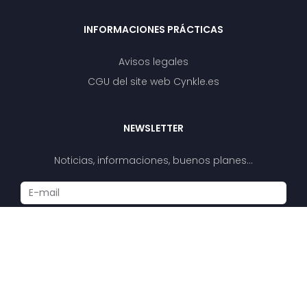
INFORMACIONES PRÁCTICAS
Avisos legales
CGU del site web Cynkle.es
NEWSLETTER
Noticias, informaciones, buenos planes…
Enviar
Copyright © 2025
Cynkle.es
.